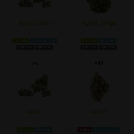
Agent Citron
Agent Tangie
Hybride
Caryophyllène
Hybride
Myrcène
THC 14%
CBD 1±%
THC 19%
CBD 1±%
Ak
A49
AK-47
AK-49
Hybride
Myrcène
Sativa
Caryophyllène