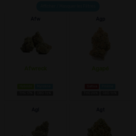
Afficher / Masquer les Filtres
Afw
Agp
Afwreck
Agapé
Hybride
Myrcène
Sativa
Pinène
THC 17%
CBD 1±%
THC 20%
CBD 1±%
Agl
Agt