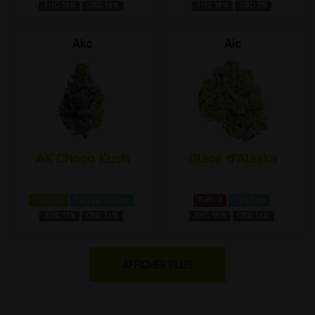
THC 16%
CBD 1±%
THC 18%
CBD 1%
Akc
Aic
AK Choco Kush
Glace d'Alaska
Hybride
Caryophyllène
Sativa
Myrcène
THC 17%
CBD 1±%
THC 16%
CBD 1±%
AFFICHER PLUS