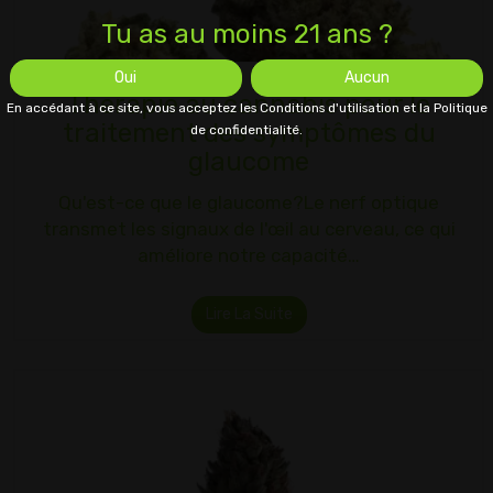
Tu as au moins 21 ans ?
Oui
Aucun
Thérapie au cannabis pour le
En accédant à ce site, vous acceptez les Conditions d'utilisation et la Politique
traitement des symptômes du
de confidentialité.
glaucome
Qu'est-ce que le glaucome?Le nerf optique
transmet les signaux de l'œil au cerveau, ce qui
améliore notre capacité…
Lire La Suite