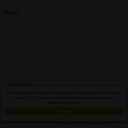
Psychedelic
Soutien
Foire aux Questions
- Liste des Souches
À Propos de Nous
contacter
Plan du Site
Politique de Cookies
Termes et
Conditions
confidentialité
Dictionnaire des
Concepts du
By continuing to browse or by click Accept, you agree to the storing of
Cannabis
cookies on your device to enhance your site experience and for
analytical purposes.
Français
J'ai pigé!
© 2021 STRAINLISTS.COM