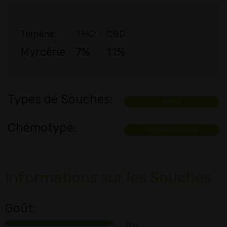
Terpène:
THC:
CBD:
Myrcène
7%
11%
Types de Souches:
Sativa
Chémotype:
THC/CBD équilibré
Informations sur les Souches
Goût:
Thé