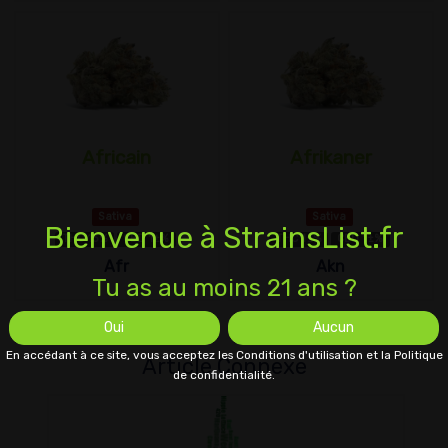
Africain
Afrikaner
Sativa
Sativa
Bienvenue à StrainsList.fr
THC 13%
CBD 1±%
THC 1±%
CBD 1±%
Afr
Akn
Tu as au moins 21 ans ?
Oui
Aucun
En accédant à ce site, vous acceptez les Conditions d'utilisation et la Politique
Article Connexe
de confidentialité.