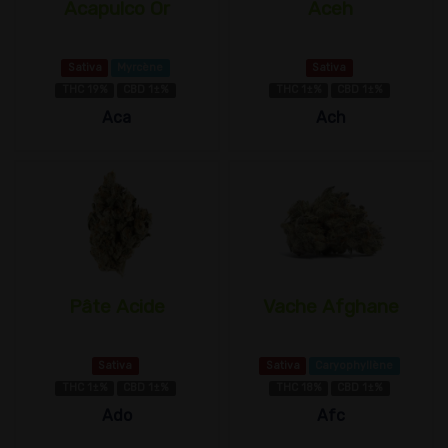
Acapulco Or
Aceh
Sativa
Myrcène
Sativa
THC 19%
CBD 1±%
THC 1±%
CBD 1±%
Aca
Ach
Pâte Acide
Vache Afghane
Sativa
Sativa
Caryophyllène
THC 1±%
CBD 1±%
THC 18%
CBD 1±%
Ado
Afc