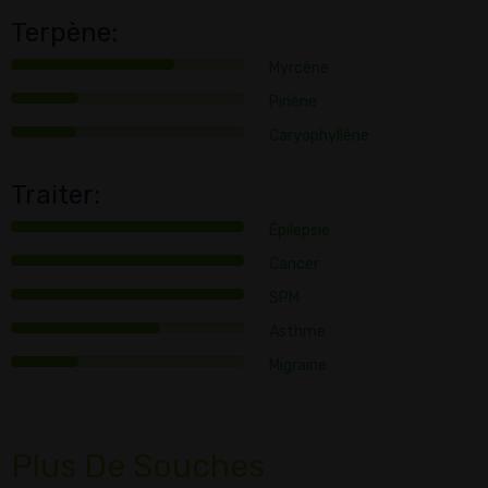
Terpène:
Myrcène
Pinène
Caryophyllène
Traiter:
Épilepsie
Cancer
SPM
Asthme
Migraine
Plus De Souches