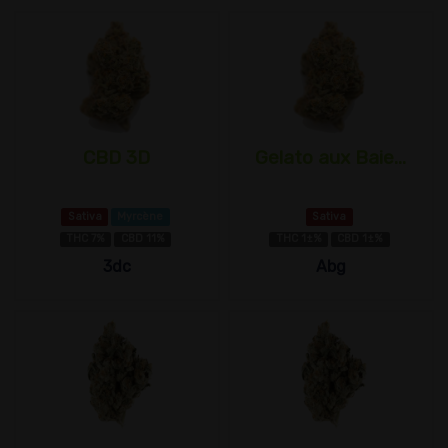
CBD 3D
Gelato aux Baie...
Sativa
Myrcène
Sativa
THC 7%
CBD 11%
THC 1±%
CBD 1±%
3dc
Abg