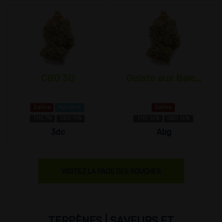
CBD 3D
Gelato aux Baie...
Sativa
Myrcène
Sativa
THC 7%
CBD 11%
THC 1±%
CBD 1±%
3dc
Abg
VISITEZ LA PAGE DES SOUCHES
TERPÈNES | SAVEURS ET