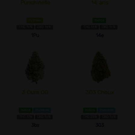
Punchinelle
14 ans
Hybride
Indica
THC 1±%
CBD 1±%
THC 1±%
CBD 1±%
1Pu
14e
3 Ours OG
303 Choux
Indica
Myrcène
Indica
Myrcène
THC 17%
CBD 1±%
THC 20%
CBD 1±%
3bs
303