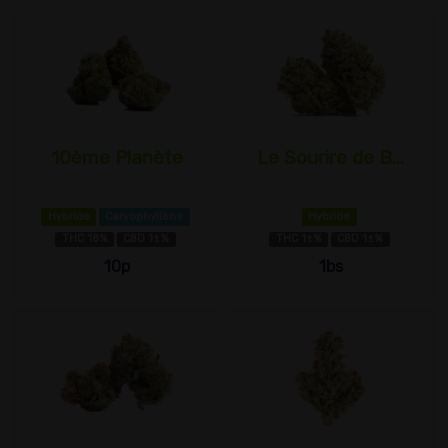
10ème Planète
Le Sourire de B...
Hybride
Caryophyllène
Hybride
THC 18%
CBD 1±%
THC 1±%
CBD 1±%
10p
1bs