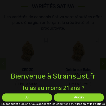
VARIÉTÉS SATIVA
Les variétés de cannabis Sativa sont réputées offrir
plus d’énergie, renforçant la créativité et la
productivité.
CBD 3D
Gelato aux Baies
Bienvenue à StrainsList.fr
d'Açai
Lire La Suite
Lire La Suite
Tu as au moins 21 ans ?
Oui
Aucun
En accédant à ce site, vous acceptez les Conditions d'utilisation et la Politique