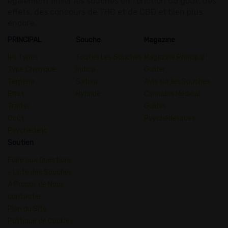
également filtrer les souches en fonction du goût, des
effets, des concours de THC et de CBD et bien plus
encore.
PRINCIPAL
Souche
Magazine
les Types
Toutes Les Souches
Magazine Principal
Type Chimique
Indica
Guider
Terpène
Sativa
Avis sur les Souches
Effet
Hybride
Cannabis Médical
Traiter
Guides
Goût
Psychédéliques
Psychedelic
Soutien
Foire aux Questions
- Liste des Souches
À Propos de Nous
contacter
Plan du Site
Politique de Cookies